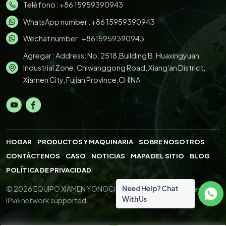
Teléfono :
+86 15959390943
WhatsApp number :
+86 15959390943
Wechat number : +8615959390943
Agregar : Address: No. 2518,Building B, Huaxingyuan
Industrial Zone, Chiwanggong Road, Xiang'an District,
Xiamen City, Fujian Province,CHINA
HOGAR
PRODUCTOS Y MAQUINARIA
SOBRE NOSOTROS
CONTÁCTENOS
CASO
NOTICIAS
MAPA DEL SITIO
BLOG
POLÍTICA DE PRIVACIDAD
Need Help? Chat
© 2026 EQUIPO XIAMEN YONGCHENG.,LTD. All Right Reserved.
With Us
IPv6 network supported.