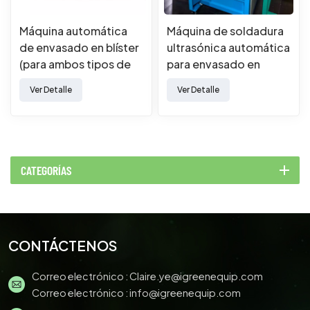
Máquina automática
Máquina de soldadura
de envasado en blíster
ultrasónica automática
(para ambos tipos de
para envasado en
huevos)
blíster
Ver Detalle
Ver Detalle
CATEGORÍAS
CONTÁCTENOS
Correo electrónico :
Claire.ye@igreenequip.com
Correo electrónico :
info@igreenequip.com