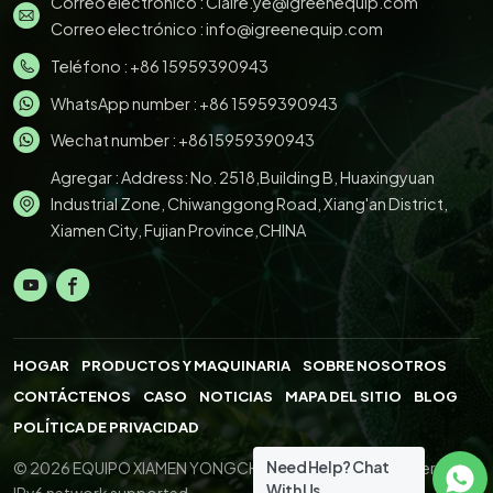
Correo electrónico :
Claire.ye@igreenequip.com
Correo electrónico :
info@igreenequip.com
Teléfono :
+86 15959390943
WhatsApp number :
+86 15959390943
Wechat number : +8615959390943
Agregar : Address: No. 2518,Building B, Huaxingyuan
Industrial Zone, Chiwanggong Road, Xiang'an District,
Xiamen City, Fujian Province,CHINA
HOGAR
PRODUCTOS Y MAQUINARIA
SOBRE NOSOTROS
CONTÁCTENOS
CASO
NOTICIAS
MAPA DEL SITIO
BLOG
POLÍTICA DE PRIVACIDAD
Need Help? Chat
© 2026 EQUIPO XIAMEN YONGCHENG.,LTD. All Right Reserved.
With Us
IPv6 network supported.