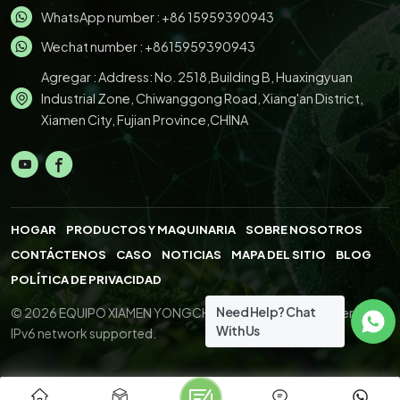
WhatsApp number :
+86 15959390943
Wechat number : +8615959390943
Agregar : Address: No. 2518,Building B, Huaxingyuan
Industrial Zone, Chiwanggong Road, Xiang'an District,
Xiamen City, Fujian Province,CHINA
HOGAR
PRODUCTOS Y MAQUINARIA
SOBRE NOSOTROS
CONTÁCTENOS
CASO
NOTICIAS
MAPA DEL SITIO
BLOG
POLÍTICA DE PRIVACIDAD
Need Help? Chat
© 2026 EQUIPO XIAMEN YONGCHENG.,LTD. All Right Reserved.
With Us
IPv6 network supported.