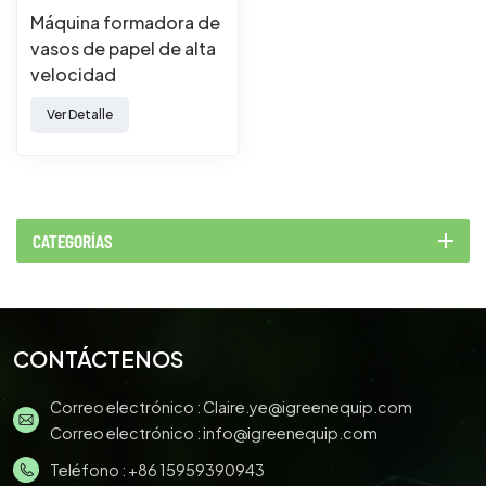
Máquina formadora de
vasos de papel de alta
velocidad
personalizable.
Ver Detalle
Máquina de vasos de
papel totalmente
automática.
CATEGORÍAS
CONTÁCTENOS
Correo electrónico :
Claire.ye@igreenequip.com
Correo electrónico :
info@igreenequip.com
Teléfono :
+86 15959390943