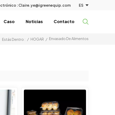
ES
ctrónico :
Claire.ye@igreenequip.com
Caso
Noticias
Contacto
Envasado De Alimentos
/
HOGAR
/
Estás Dentro :