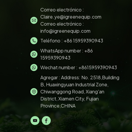
Correo electrónico :
Claire.ye@igreenequip.com
Correo electrónico :
info@igreenequip.com
Teléfono :
+86 15959390943
WhatsApp number :
+86
15959390943
Wechat number : +8615959390943
Agregar : Address: No. 2518,Building
B, Huaxingyuan Industrial Zone,
Chiwanggong Road, Xiang'an
District, Xiamen City, Fujian
Province,CHINA