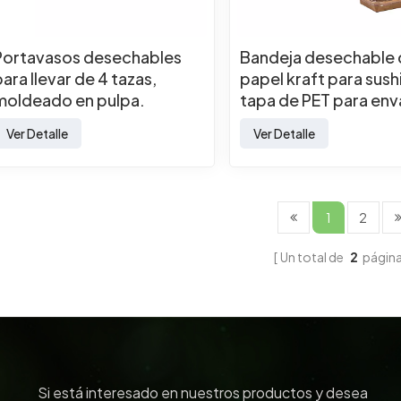
Portavasos desechables
Bandeja desechable
para llevar de 4 tazas,
papel kraft para sush
moldeado en pulpa.
tapa de PET para en
de comida para lleva
Ver Detalle
Ver Detalle
1
2
Un total de
2
págin
Si está interesado en nuestros productos y desea