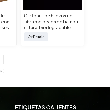
 de
Cartones de huevos de
i con
fibra moldeada de bambú
vases
natural biodegradable
r
Ver Detalle
as
ETIQUETAS CALIENTES