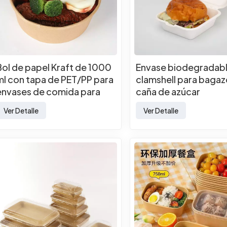
Bol de papel Kraft de 1000
Envase biodegradabl
ml con tapa de PET/PP para
clamshell para bagaz
envases de comida para
caña de azúcar
levar.
Ver Detalle
Ver Detalle