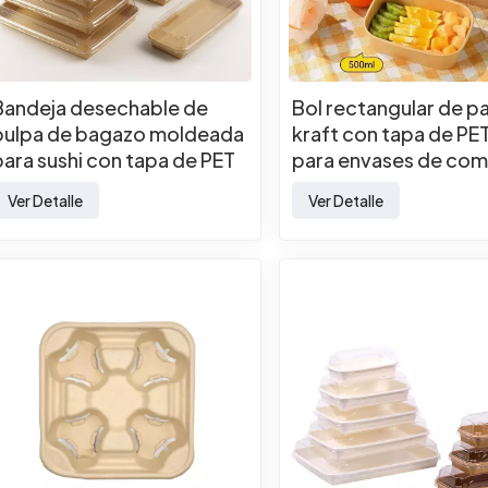
Bandeja desechable de
Bol rectangular de p
pulpa de bagazo moldeada
kraft con tapa de PE
para sushi con tapa de PET
para envases de com
para envases de comida
para llevar.
Ver Detalle
Ver Detalle
para llevar.