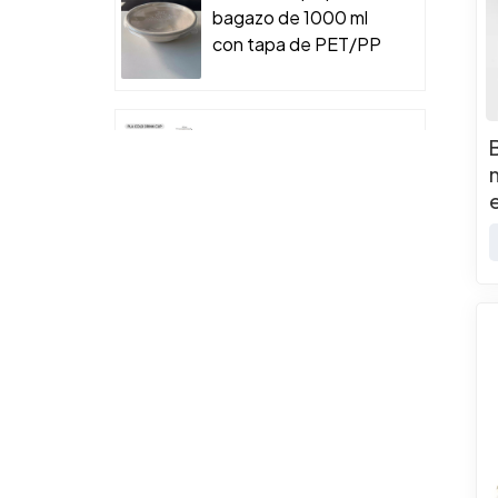
bagazo de 1000 ml
con tapa de PET/PP
para envases de
comida para llevar.
Recipientes
desechables de
plástico para
alimentos
l
Bol de papel kraft
con tapa de PET/PP
para envases de
comida para llevar.
Bol de papel Kraft
de 1000 ml con tapa
de PET/PP para
envases de comida