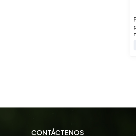
de PET/PP para
envases de comida
para llevar.
CONTÁCTENOS