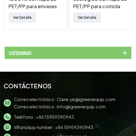
PET/PP para envases
PET/PP para comida
de comida para llevar.
para llevar
Ver Detalle
Ver Detalle
CATEGORÍAS
CONTÁCTENOS
Correo electrónico :
Claire.ye@igreenequip.com
Correo electrónico :
info@igreenequip.com
Teléfono :
+86 15959390943
WhatsApp number :
+86 15959390943