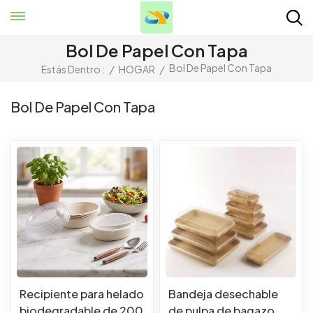
Bol De Papel Con Tapa
Bol De Papel Con Tapa
Estás Dentro :
/
HOGAR
/
Bol De Papel Con Tapa
Recipiente para helado
Bandeja desechable
biodegradable de 200
de pulpa de bagazo