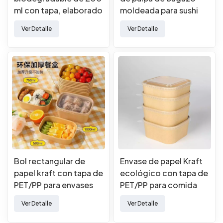
ml con tapa, elaborado
moldeada para sushi
con pulpa de bagazo
con tapa de PET para
Ver Detalle
Ver Detalle
de caña de azúcar.
envases de comida
para llevar.
Bol rectangular de
Envase de papel Kraft
papel kraft con tapa de
ecológico con tapa de
PET/PP para envases
PET/PP para comida
de comida para llevar.
para llevar
Ver Detalle
Ver Detalle