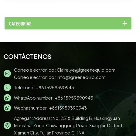
CATEGORÍAS
CONTÁCTENOS
Correo electrónico :
Claire.ye@igreenequip.com
Correo electrónico :
info@igreenequip.com
Teléfono :
+86 15959390943
WhatsApp number :
+86 15959390943
Wechat number : +8615959390943
Agregar : Address: No. 2518,Building B, Huaxingyuan
Industrial Zone, Chiwanggong Road, Xiang'an District,
Xiamen City, Fujian Province,CHINA