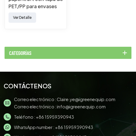
PET/PP para envases
de comida para llevar.
Ver Detalle
CATEGORÍAS
CONTÁCTENOS
Correo electrónico :
Claire.ye@igreenequip.com
Correo electrónico :
info@igreenequip.com
Teléfono :
+86 15959390943
WhatsApp number :
+86 15959390943