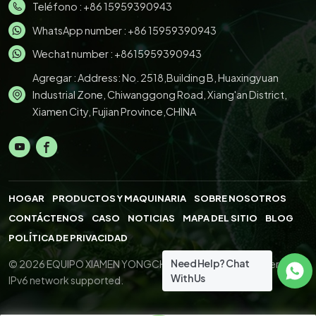
Teléfono :
+86 15959390943
WhatsApp number :
+86 15959390943
Wechat number : +8615959390943
Agregar : Address: No. 2518,Building B, Huaxingyuan
Industrial Zone, Chiwanggong Road, Xiang'an District,
Xiamen City, Fujian Province,CHINA
HOGAR
PRODUCTOS Y MAQUINARIA
SOBRE NOSOTROS
CONTÁCTENOS
CASO
NOTICIAS
MAPA DEL SITIO
BLOG
POLÍTICA DE PRIVACIDAD
Need Help? Chat
© 2026 EQUIPO XIAMEN YONGCHENG.,LTD. All Right Reserved.
With Us
IPv6 network supported.