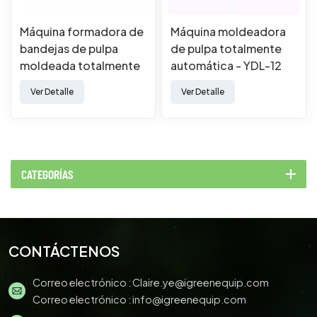
Máquina formadora de
Máquina moldeadora
bandejas de pulpa
de pulpa totalmente
moldeada totalmente
automática - YDL-12
automática
Ver Detalle
Ver Detalle
CATEGORÍAS
CONTÁCTENOS
Correo electrónico :
Claire.ye@igreenequip.com
Correo electrónico :
info@igreenequip.com