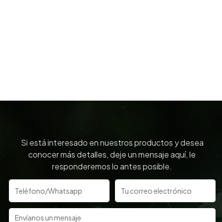
Si está interesado en nuestros productos y desea
conocer más detalles, deje un mensaje aquí, le
responderemos lo antes posible.