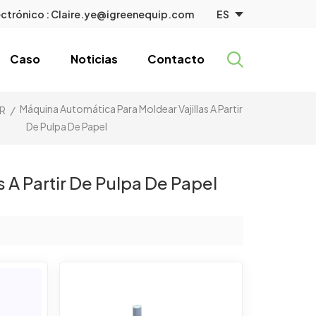
ES
ctrónico :
Claire.ye@igreenequip.com
Caso
Noticias
Contacto
Máquina Automática Para Moldear Vajillas A Partir
R
/
De Pulpa De Papel
 A Partir De Pulpa De Papel