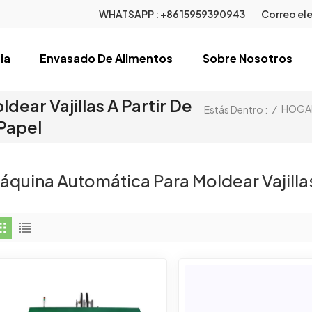
WHATSAPP :
+86 15959390943
Correo ele
ia
Envasado De Alimentos
Sobre Nosotros
ear Vajillas A Partir De
/
HOGA
Estás Dentro :
Papel
áquina Automática Para Moldear Vajillas