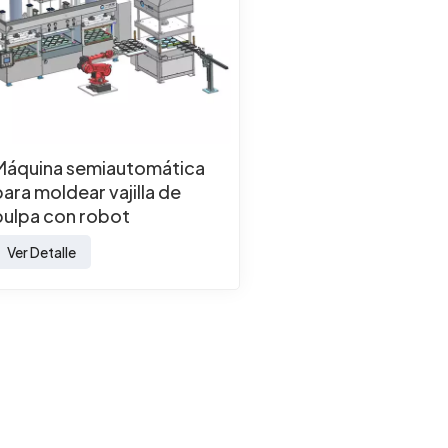
Máquina semiautomática
para moldear vajilla de
pulpa con robot
Ver Detalle