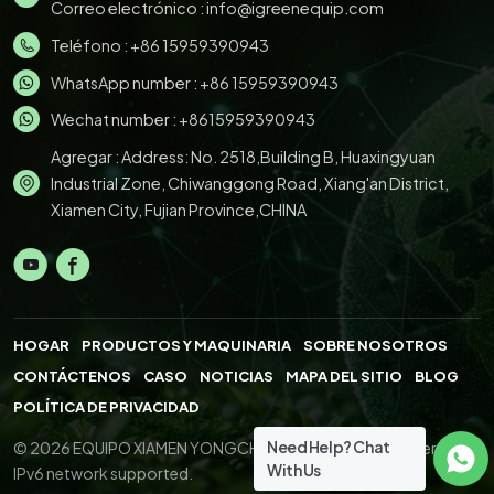
Correo electrónico :
info@igreenequip.com
Teléfono :
+86 15959390943
WhatsApp number :
+86 15959390943
Wechat number : +8615959390943
Agregar : Address: No. 2518,Building B, Huaxingyuan
Industrial Zone, Chiwanggong Road, Xiang'an District,
Xiamen City, Fujian Province,CHINA
HOGAR
PRODUCTOS Y MAQUINARIA
SOBRE NOSOTROS
CONTÁCTENOS
CASO
NOTICIAS
MAPA DEL SITIO
BLOG
POLÍTICA DE PRIVACIDAD
Need Help? Chat
© 2026 EQUIPO XIAMEN YONGCHENG.,LTD. All Right Reserved.
With Us
IPv6 network supported.