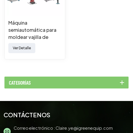
Máquina
semiautomática para
moldear vajilla de
pulpa con robot
Ver Detalle
CATEGORÍAS
CONTÁCTENOS
Correo electrónico :
Claire.ye@igreenequip.com