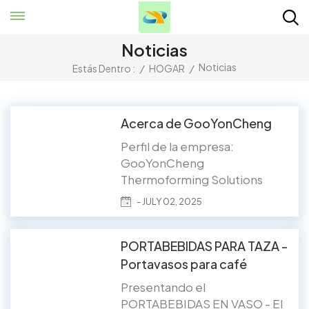
Noticias
Noticias
Estás Dentro :
/
HOGAR
/
Acerca de GooYonCheng
Perfil de la empresa:
GooYonCheng
Thermoforming Solutions​ ​
GooYonCheng​ es un
- JULY 02, 2025
fabricante líder especializado
en ​productos plásticos
termoformadosReconocidos
PORTABEBIDAS PARA TAZA -
por su diversa cartera de
Portavasos para café
productos y su experiencia
Presentando el
líder en la industria. Con un
PORTABEBIDAS EN VASO - El