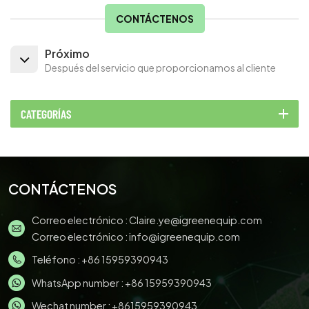
CONTÁCTENOS
Próximo
Después del servicio que proporcionamos al cliente
CATEGORÍAS
CONTÁCTENOS
Correo electrónico :
Claire.ye@igreenequip.com
Correo electrónico :
info@igreenequip.com
Teléfono :
+86 15959390943
WhatsApp number :
+86 15959390943
Wechat number : +8615959390943