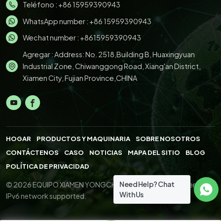
Teléfono :
+86 15959390943
WhatsApp number :
+86 15959390943
Wechat number : +8615959390943
Agregar : Address: No. 2518,Building B, Huaxingyuan
Industrial Zone, Chiwanggong Road, Xiang'an District,
Xiamen City, Fujian Province,CHINA
HOGAR
PRODUCTOS Y MAQUINARIA
SOBRE NOSOTROS
CONTÁCTENOS
CASO
NOTICIAS
MAPA DEL SITIO
BLOG
POLÍTICA DE PRIVACIDAD
Need Help? Chat
© 2026 EQUIPO XIAMEN YONGCHENG.,LTD. All Right Reserved.
With Us
IPv6 network supported.