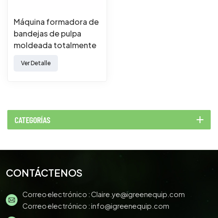
Máquina formadora de
bandejas de pulpa
moldeada totalmente
automática
Ver Detalle
CATEGORÍAS
CONTÁCTENOS
Correo electrónico :
Claire.ye@igreenequip.com
Correo electrónico :
info@igreenequip.com