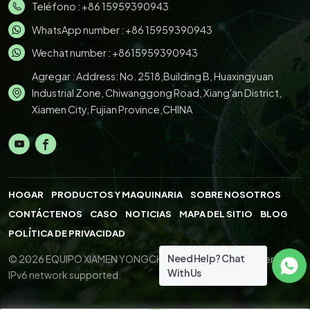
Teléfono :
+86 15959390943
WhatsApp number :
+86 15959390943
Wechat number : +8615959390943
Agregar : Address: No. 2518,Building B, Huaxingyuan
Industrial Zone, Chiwanggong Road, Xiang'an District,
Xiamen City, Fujian Province,CHINA
HOGAR
PRODUCTOS Y MAQUINARIA
SOBRE NOSOTROS
CONTÁCTENOS
CASO
NOTICIAS
MAPA DEL SITIO
BLOG
POLÍTICA DE PRIVACIDAD
Need Help? Chat
© 2026 EQUIPO XIAMEN YONGCHENG.,LTD. All Right Reserved.
With Us
IPv6 network supported.