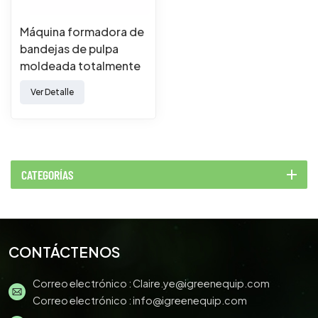
Máquina formadora de
bandejas de pulpa
moldeada totalmente
automática
Ver Detalle
CATEGORÍAS
CONTÁCTENOS
Correo electrónico :
Claire.ye@igreenequip.com
Correo electrónico :
info@igreenequip.com