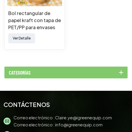
Bol rectangular de
papel kraft con tapa de
PET/PP para envases
de comida para llevar.
Ver Detalle
CATEGORÍAS
CONTÁCTENOS
Correo electrónico :
Claire.ye@igreenequip.com
Correo electrónico :
info@igreenequip.com