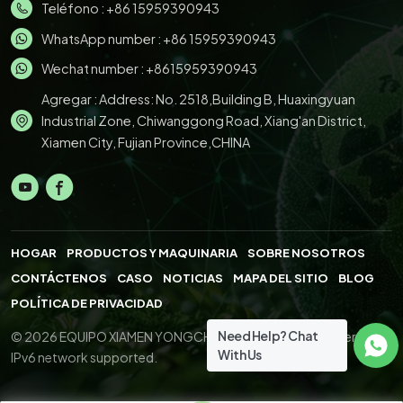
Teléfono :
+86 15959390943
WhatsApp number :
+86 15959390943
Wechat number : +8615959390943
Agregar : Address: No. 2518,Building B, Huaxingyuan
Industrial Zone, Chiwanggong Road, Xiang'an District,
Xiamen City, Fujian Province,CHINA
HOGAR
PRODUCTOS Y MAQUINARIA
SOBRE NOSOTROS
CONTÁCTENOS
CASO
NOTICIAS
MAPA DEL SITIO
BLOG
POLÍTICA DE PRIVACIDAD
Need Help? Chat
© 2026 EQUIPO XIAMEN YONGCHENG.,LTD. All Right Reserved.
With Us
IPv6 network supported.