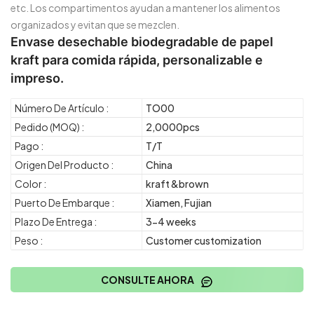
etc. Los compartimentos ayudan a mantener los alimentos
organizados y evitan que se mezclen.
Envase desechable biodegradable de papel
kraft para comida rápida, personalizable e
impreso.
Número De Artículo :
TO00
Pedido (MOQ) :
2,0000pcs
Pago :
T/T
Origen Del Producto :
China
Color :
kraft &brown
Puerto De Embarque :
Xiamen, Fujian
Plazo De Entrega :
3-4 weeks
Peso :
Customer customization
CONSULTE AHORA