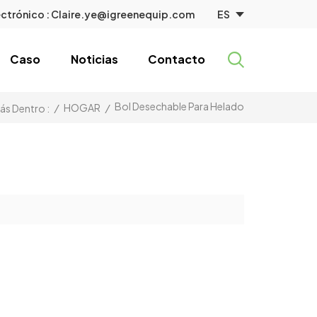
ES
ctrónico :
Claire.ye@igreenequip.com
Caso
Noticias
Contacto
Bol Desechable Para Helado
/
HOGAR
/
ás Dentro :