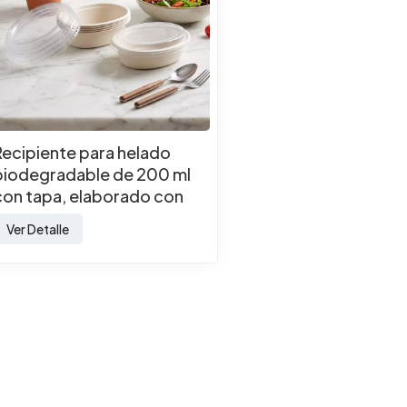
Recipiente para helado
biodegradable de 200 ml
con tapa, elaborado con
pulpa de bagazo de caña
Ver Detalle
de azúcar.