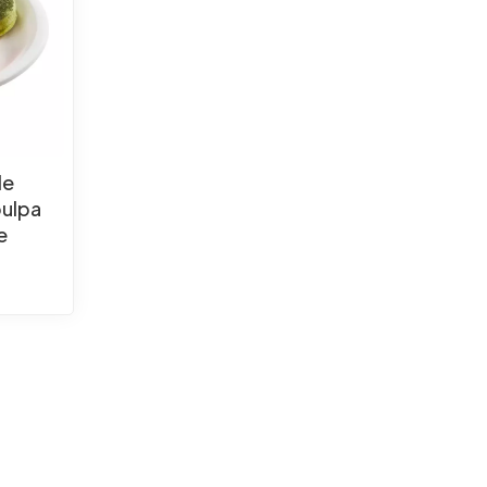
de
pulpa
e
le