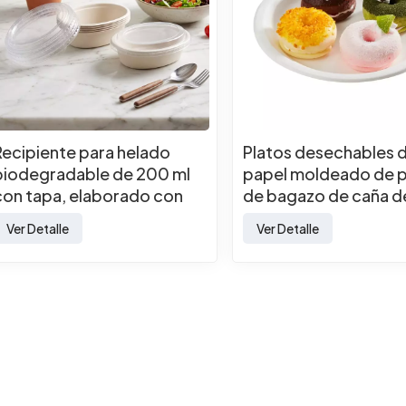
Recipiente para helado
Platos desechables 
biodegradable de 200 ml
papel moldeado de 
con tapa, elaborado con
de bagazo de caña d
pulpa de bagazo de caña
azúcar biodegradab
Ver Detalle
Ver Detalle
de azúcar.