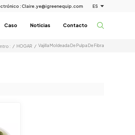
ES
ctrónico :
Claire.ye@igreenequip.com
Caso
Noticias
Contacto
Vajilla Moldeada De Pulpa De Fibra
/
HOGAR
/
ntro :