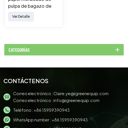
pulpa de bagazo de
caña de azúcar
Ver Detalle
biodegradable
CATEGORÍAS
CONTÁCTENOS
Correo electrónico :
Claire.ye@igreenequip.com
Correo electrónico :
info@igreenequip.com
Teléfono :
+86 15959390943
WhatsApp number :
+86 15959390943