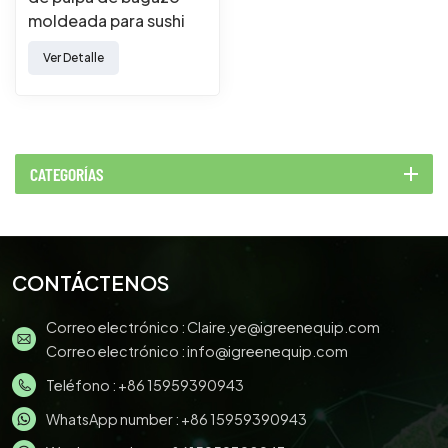
moldeada para sushi
con tapa de PET para
Ver Detalle
envases de comida
para llevar.
CATEGORÍAS
CONTÁCTENOS
Correo electrónico :
Claire.ye@igreenequip.com
Correo electrónico :
info@igreenequip.com
Teléfono :
+86 15959390943
WhatsApp number :
+86 15959390943