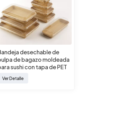
Bandeja desechable de
pulpa de bagazo moldeada
para sushi con tapa de PET
para envases de comida
Ver Detalle
para llevar.