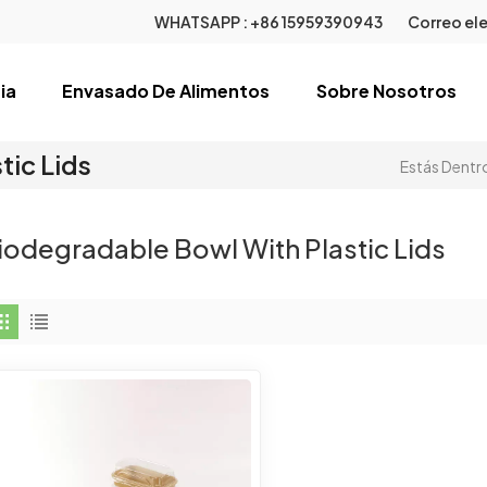
WHATSAPP :
+86 15959390943
Correo ele
ia
Envasado De Alimentos
Sobre Nosotros
tic Lids
Estás Dentro
iodegradable Bowl With Plastic Lids