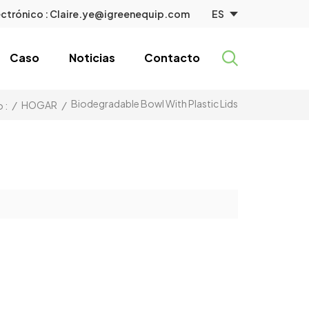
ES
ctrónico :
Claire.ye@igreenequip.com
Caso
Noticias
Contacto
Biodegradable Bowl With Plastic Lids
/
HOGAR
/
 :