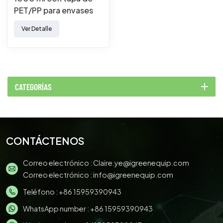
PET/PP para envases
de comida para llevar.
Ver Detalle
CATEGORÍAS
CONTÁCTENOS
Correo electrónico :
Claire.ye@igreenequip.com
Correo electrónico :
info@igreenequip.com
Teléfono :
+86 15959390943
WhatsApp number :
+86 15959390943