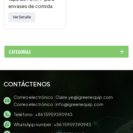
envases de comida
para llevar.
Ver Detalle
CATEGORÍAS
CONTÁCTENOS
Correo electrónico :
Claire.ye@igreenequip.com
Correo electrónico :
info@igreenequip.com
Teléfono :
+86 15959390943
WhatsApp number :
+86 15959390943