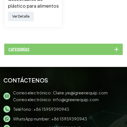
plástico para alimentos
Ver Detalle
CATEGORÍAS
CONTÁCTENOS
Correo electrónico :
Claire.ye@igreenequip.com
Correo electrónico :
info@igreenequip.com
Teléfono :
+86 15959390943
WhatsApp number :
+86 15959390943