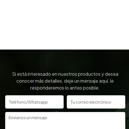
Si está interesado en nuestros productos y desea
conocer más detalles, deje un mensaje aquí, le
responderemos lo antes posible.