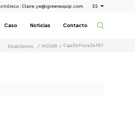
ES
ctrónico :
Claire.ye@igreenequip.com
Caso
Noticias
Contacto
Caja De Fruta De PET
/
HOGAR
/
Estás Dentro :