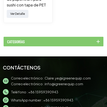
sushi con tapa de PET
para envases de
Ver Detalle
comida para llevar
CATEGORÍAS
CONTÁCTENOS
Correo electrónico :
Claire.ye@igreenequip.com
Correo electrónico :
info@igreenequip.com
Teléfono :
+86 15959390943
WhatsApp number :
+86 15959390943