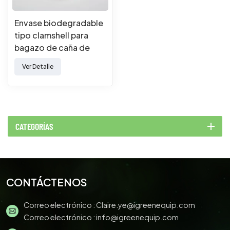
Envase biodegradable
tipo clamshell para
bagazo de caña de
azúcar
Ver Detalle
CATEGORÍAS
CONTÁCTENOS
Correo electrónico :
Claire.ye@igreenequip.com
Correo electrónico :
info@igreenequip.com