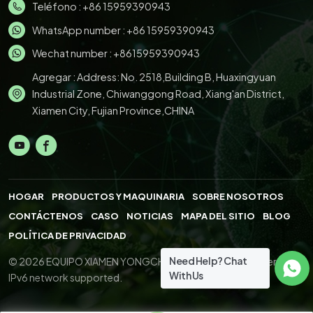
Teléfono :
+86 15959390943
WhatsApp number :
+86 15959390943
Wechat number : +8615959390943
Agregar : Address: No. 2518,Building B, Huaxingyuan
Industrial Zone, Chiwanggong Road, Xiang'an District,
Xiamen City, Fujian Province,CHINA
HOGAR
PRODUCTOS Y MAQUINARIA
SOBRE NOSOTROS
CONTÁCTENOS
CASO
NOTICIAS
MAPA DEL SITIO
BLOG
POLÍTICA DE PRIVACIDAD
Need Help? Chat
© 2026 EQUIPO XIAMEN YONGCHENG.,LTD. All Right Reserved.
With Us
IPv6 network supported.