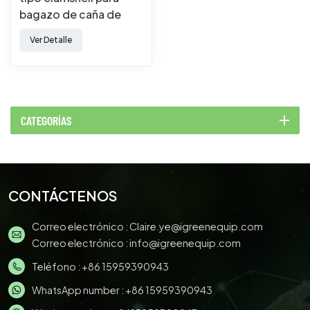
bagazo de caña de
azúcar
Ver Detalle
CATEGORÍAS
CONTÁCTENOS
Correo electrónico :
Claire.ye@igreenequip.com
Correo electrónico :
info@igreenequip.com
Teléfono :
+86 15959390943
WhatsApp number :
+86 15959390943