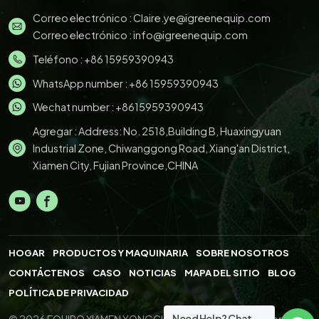
Correo electrónico :
Claire.ye@igreenequip.com
Correo electrónico :
info@igreenequip.com
Teléfono :
+86 15959390943
WhatsApp number :
+86 15959390943
Wechat number : +8615959390943
Agregar : Address: No. 2518,Building B, Huaxingyuan
Industrial Zone, Chiwanggong Road, Xiang'an District,
Xiamen City, Fujian Province,CHINA
HOGAR
PRODUCTOS Y MAQUINARIA
SOBRE NOSOTROS
CONTÁCTENOS
CASO
NOTICIAS
MAPA DEL SITIO
BLOG
POLÍTICA DE PRIVACIDAD
Need Help? Chat
© 2026 EQUIPO XIAMEN YONGCHENG.,LTD. All Right Reserved.