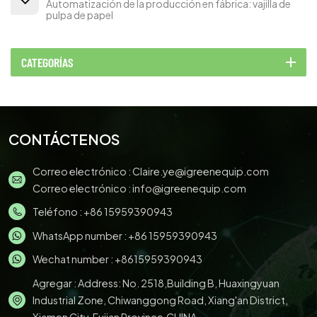
Automatización de la producción en fábrica: vajilla de
pulpa de papel
CATEGORÍAS
CONTÁCTENOS
Correo electrónico :
Claire.ye@igreenequip.com
Correo electrónico :
info@igreenequip.com
Teléfono :
+86 15959390943
WhatsApp number :
+86 15959390943
Wechat number : +8615959390943
Agregar : Address: No. 2518,Building B, Huaxingyuan
Industrial Zone, Chiwanggong Road, Xiang'an District,
Xiamen City, Fujian Province,CHINA