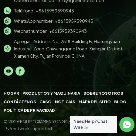
Correo electrónico :
info@igreenequip.com
Teléfono :
+86 15959390943
WhatsApp number :
+86 15959390943
Wechat number : +8615959390943
Agregar : Address: No. 2518,Building B, Huaxingyuan
Industrial Zone, Chiwanggong Road, Xiang'an District,
Xiamen City, Fujian Province,CHINA
HOGAR
PRODUCTOS Y MAQUINARIA
SOBRE NOSOTROS
CONTÁCTENOS
CASO
NOTICIAS
MAPA DEL SITIO
BLOG
POLÍTICA DE PRIVACIDAD
Need Help? Chat
© 2026 EQUIPO XIAMEN YONGCHENG.,LTD. All Right Reserved.
With Us
IPv6 network supported.