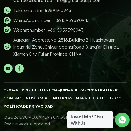
Correo electrónico :
info@igreenequip.com
Teléfono :
+86 15959390943
WhatsApp number :
+86 15959390943
Wechat number : +8615959390943
Agregar : Address: No. 2518,Building B, Huaxingyuan
Industrial Zone, Chiwanggong Road, Xiang'an District,
Xiamen City, Fujian Province,CHINA
HOGAR
PRODUCTOS Y MAQUINARIA
SOBRE NOSOTROS
CONTÁCTENOS
CASO
NOTICIAS
MAPA DEL SITIO
BLOG
POLÍTICA DE PRIVACIDAD
Need Help? Chat
© 2026 EQUIPO XIAMEN YONGCHENG.,LTD. All Right Reserved.
With Us
IPv6 network supported.