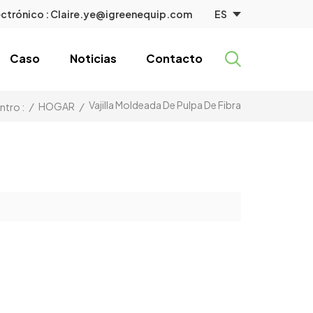
ES
ctrónico :
Claire.ye@igreenequip.com
Caso
Noticias
Contacto
Vajilla Moldeada De Pulpa De Fibra
/
HOGAR
/
ntro :