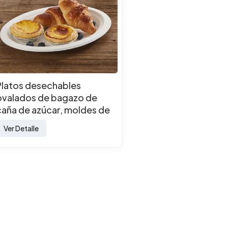
Platos desechables
ovalados de bagazo de
caña de azúcar, moldes de
pulpa de papel
Ver Detalle
biodegradables y
ecológicos.