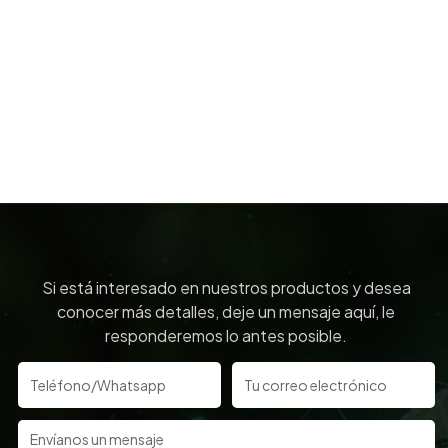
Si está interesado en nuestros productos y desea
conocer más detalles, deje un mensaje aquí, le
responderemos lo antes posible.