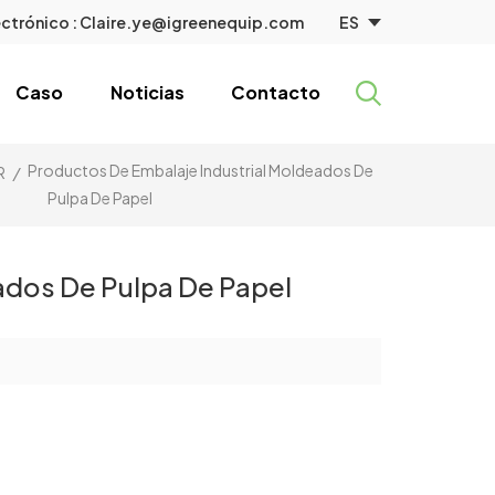
ES
ctrónico :
Claire.ye@igreenequip.com
Caso
Noticias
Contacto
Productos De Embalaje Industrial Moldeados De
R
/
Pulpa De Papel
ados De Pulpa De Papel