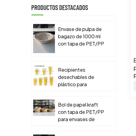
PRODUCTOS DESTACADOS
Envase de pulpa de
bagazo de 1000 ml
con tapa de PET/PP
para envases de
comida para llevar.
Recipientes
desechables de
plástico para
alimentos
Bol de papel kraft
con tapa de PET/PP
para envases de
comida para llevar.