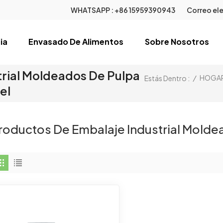
WHATSAPP :
+86 15959390943
Correo ele
ia
Envasado De Alimentos
Sobre Nosotros
rial Moldeados De Pulpa
/
HOGA
Estás Dentro :
el
roductos De Embalaje Industrial Molde