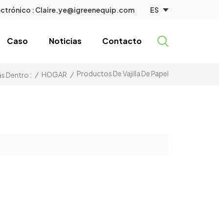
ES
ctrónico :
Claire.ye@igreenequip.com
Caso
Noticias
Contacto
Productos De Vajilla De Papel
/
HOGAR
/
s Dentro :