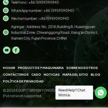
Teléfono :
+86 15959390943
WhatsApp number :
+86 15959390943
Wechat number : +8615959390943
Agregar : Address: No. 2518,Building B, Huaxingyuan
Industrial Zone, Chiwanggong Road, Xiang'an District,
Xiamen City, Fujian Province,CHINA
HOGAR
PRODUCTOS Y MAQUINARIA
SOBRE NOSOTROS
CONTÁCTENOS
CASO
NOTICIAS
MAPA DEL SITIO
BLOG
POLÍTICA DE PRIVACIDAD
Need Help? Chat
© 2026 EQUIPO XIAMEN YONGCHENG.,LTD. All Right Reserved.
With Us
IPv6 network supported.