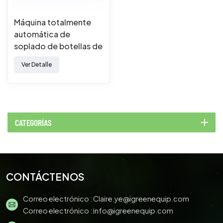
Máquina totalmente
automática de
soplado de botellas de
PET y PP (con
Ver Detalle
extrusión)
CATEGORÍAS
CONTÁCTENOS
Correo electrónico :
Claire.ye@igreenequip.com
Correo electrónico :
info@igreenequip.com