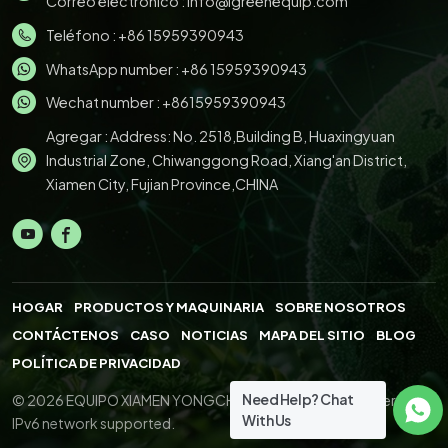
Correo electrónico :
info@igreenequip.com
Teléfono :
+86 15959390943
WhatsApp number :
+86 15959390943
Wechat number : +8615959390943
Agregar : Address: No. 2518,Building B, Huaxingyuan
Industrial Zone, Chiwanggong Road, Xiang'an District,
Xiamen City, Fujian Province,CHINA
HOGAR
PRODUCTOS Y MAQUINARIA
SOBRE NOSOTROS
CONTÁCTENOS
CASO
NOTICIAS
MAPA DEL SITIO
BLOG
POLÍTICA DE PRIVACIDAD
Need Help? Chat
© 2026 EQUIPO XIAMEN YONGCHENG.,LTD. All Right Reserved.
With Us
IPv6 network supported.