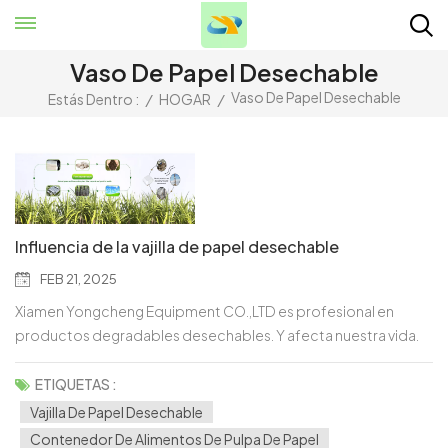
Vaso De Papel Desechable
Vaso De Papel Desechable
Estás Dentro :
/
HOGAR
/
Influencia de la vajilla de papel desechable
FEB 21, 2025
Xiamen Yongcheng Equipment CO.,LTD es profesional en
productos degradables desechables. Y afecta nuestra vida.
Vasos de papel, cuencos de papel, recipientes para alimentos
de pulpa de papel... Presentamos nuestro revolucionario Vajilla
ETIQUETAS :
de papel desechable - ¡La combinación perfecta de
Vajilla De Papel Desechable
comodidad y sostenibilidad!Dile adiós a la vajilla tradicional y
Contenedor De Alimentos De Pulpa De Papel