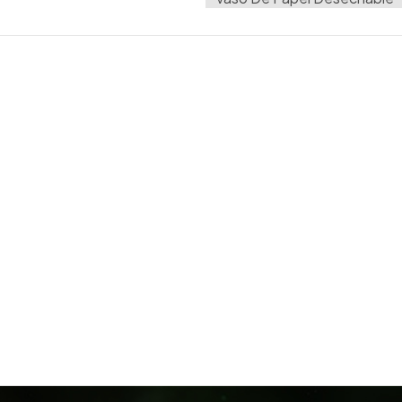
desechable iNo es sólo una te
tendrá un impacto positivo e
platos de papel Desde vasos de
nuestra gama está diseñada pa
que organices una fiesta, disf
busques una solución fácil de l
más fácil y cómoda.Olvídate de
nuestror Vajilla de papel des
un futuro más verde y experime
elección y demuestra al mundo
sostenibilidad. Elige nuestra V
en la vida de la manera más e