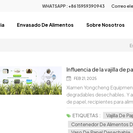
WHATSAPP :
+86 15959390943
Correo ele
ia
Envasado De Alimentos
Sobre Nosotros
E
Influencia de la vajilla de
FEB 21, 2025
Xiamen Yongcheng Equipment 
degradables desechables. Y a
de papel, recipientes para al
nuestro revolucionario Vajill
ETIQUETAS :
Vajilla De 
perfecta de comodidad y sosteni
hola a una más ecológico Opció
Contenedor De Alimentos D
también ayuda a proteger el m
Vaso De Papel Desechable