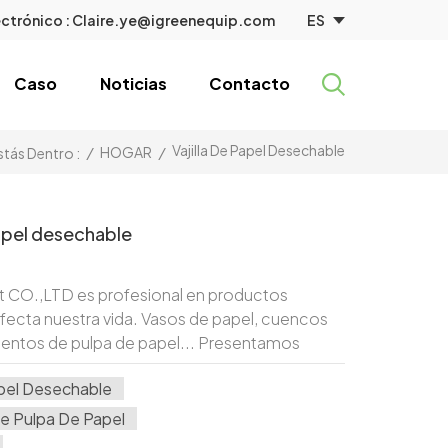
ES
ctrónico :
Claire.ye@igreenequip.com
Caso
Noticias
Contacto
Vajilla De Papel Desechable
/
HOGAR
/
stás Dentro :
 papel desechable
CO.,LTD es profesional en productos
fecta nuestra vida. Vasos de papel, cuencos
imentos de pulpa de papel... Presentamos
a de papel desechable - ¡La combinación
Papel Desechable
bilidad!Dile adiós a la vajilla tradicional y
n que no solo te facilita la vida, sino que
e Pulpa De Papel
edio ambiente. Nuestra Vajilla de papel