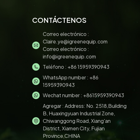
CONTÁCTENOS
Correo electrónico :
Claire.ye@igreenequip.com
Correo electrónico :
info@igreenequip.com
Teléfono :
+86 15959390943
WhatsApp number :
+86
15959390943
Wechat number : +8615959390943
Agregar : Address: No. 2518,Building
B, Huaxingyuan Industrial Zone,
Chiwanggong Road, Xiang'an
District, Xiamen City, Fujian
Province,CHINA