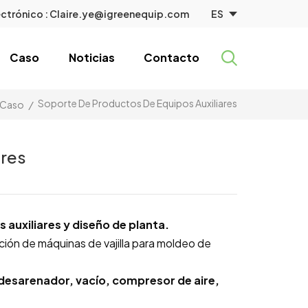
ES
ctrónico :
Claire.ye@igreenequip.com
Caso
Noticias
Contacto
Soporte De Productos De Equipos Auxiliares
Caso
/
ares
 auxiliares y diseño de planta.
ción de máquinas de vajilla para moldeo de
desarenador, vacío, compresor de aire,