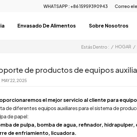
WHATSAPP :
+86 15959390943
Correo ele
ia
Envasado De Alimentos
Sobre Nosotros
/
HOGAR
/
Estás Dentro :
oporte de productos de equipos auxili
MAY 22, 2025
oporcionaremos el mejor servicio al cliente para equipos
sta de diferentes equipos auxiliares para el sistema de produc
lpa de papel:
mba de pulpa, bomba de agua, refinador, hidrapulper, 
rre de enfriamiento, licuadora.