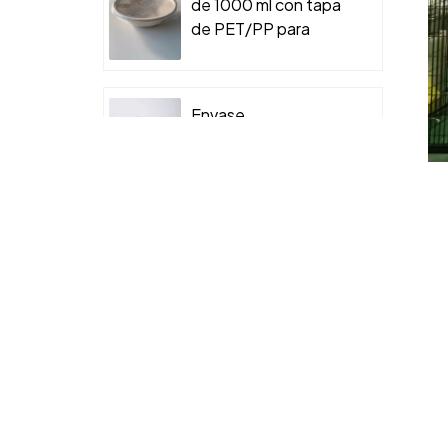
de 1000 ml con tapa
de PET/PP para
envases de comida
para llevar.
Envase
biodegradable tipo
clamshell para
bagazo de caña de
azúcar
Recipiente para
helado
biodegradable de
200 ml con tapa,
elaborado con pulpa
de bagazo de caña
Bandeja desechable
de azúcar.
de pulpa de bagazo
moldeada para sushi
con tapa de PET