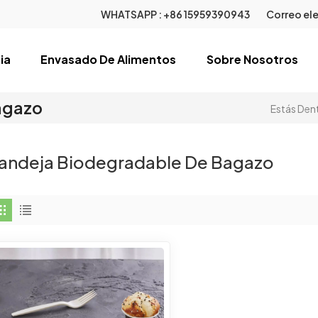
WHATSAPP :
+86 15959390943
Correo ele
ia
Envasado De Alimentos
Sobre Nosotros
agazo
Estás Dent
andeja Biodegradable De Bagazo