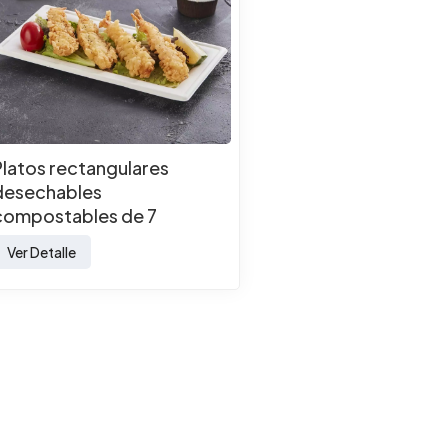
Platos rectangulares
desechables
compostables de 7
pulgadas, ecológicos y
Ver Detalle
sostenibles, hechos de
bagazo de caña de azúcar.