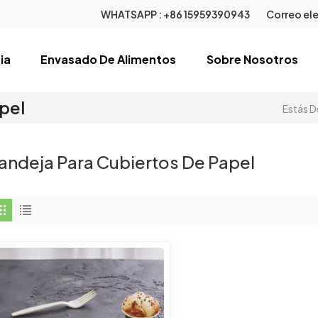
WHATSAPP :
+86 15959390943
Correo ele
ia
Envasado De Alimentos
Sobre Nosotros
pel
Estás D
andeja Para Cubiertos De Papel