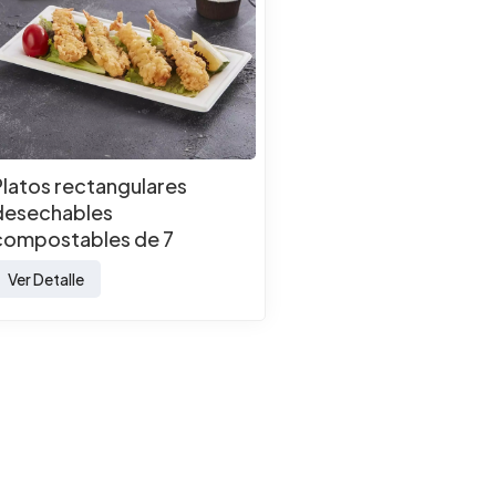
Platos rectangulares
desechables
compostables de 7
pulgadas, ecológicos y
Ver Detalle
sostenibles, hechos de
bagazo de caña de azúcar.