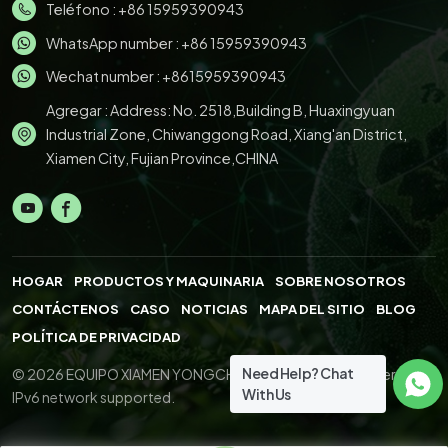
Teléfono :
+86 15959390943
WhatsApp number :
+86 15959390943
Wechat number : +8615959390943
Agregar : Address: No. 2518,Building B, Huaxingyuan
Industrial Zone, Chiwanggong Road, Xiang'an District,
Xiamen City, Fujian Province,CHINA
HOGAR
PRODUCTOS Y MAQUINARIA
SOBRE NOSOTROS
CONTÁCTENOS
CASO
NOTICIAS
MAPA DEL SITIO
BLOG
POLÍTICA DE PRIVACIDAD
Need Help? Chat
© 2026 EQUIPO XIAMEN YONGCHENG.,LTD. All Right Reserved.
With Us
IPv6 network supported.