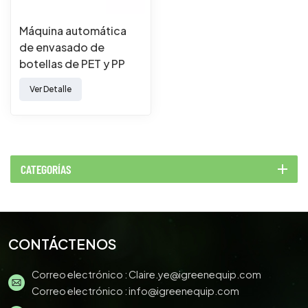
Máquina automática
de envasado de
botellas de PET y PP
Ver Detalle
CATEGORÍAS
CONTÁCTENOS
Correo electrónico :
Claire.ye@igreenequip.com
Correo electrónico :
info@igreenequip.com