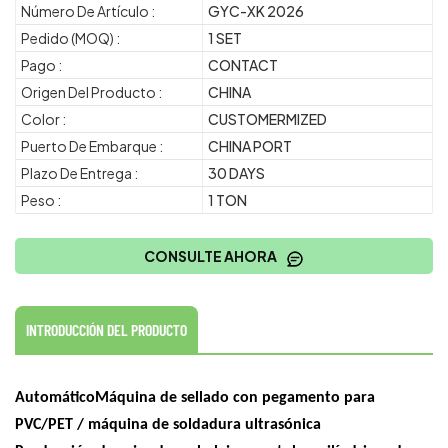
Número De Artículo :
GYC-XK 2026
Pedido (MOQ) :
1 SET
Pago :
CONTACT
Origen Del Producto :
CHINA
Color :
CUSTOMERMIZED
Puerto De Embarque :
CHINA PORT
Plazo De Entrega :
30 DAYS
Peso :
1 TON
CONSULTE AHORA
INTRODUCCIÓN DEL PRODUCTO
Automático
Máquina de sellado con pegamento para
PVC/PET / máquina de soldadura ultrasónica