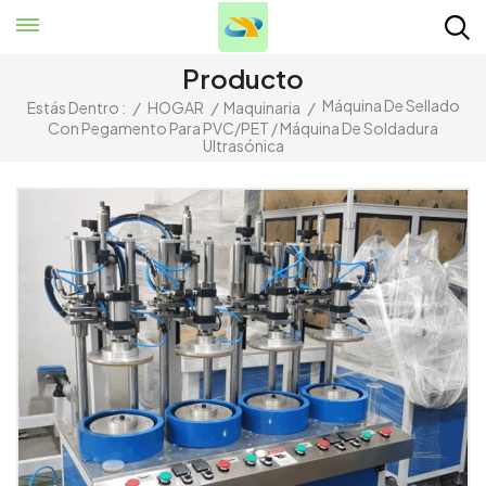
Producto
Máquina De Sellado
Estás Dentro :
/
HOGAR
/
Maquinaria
/
Con Pegamento Para PVC/PET / Máquina De Soldadura
Ultrasónica