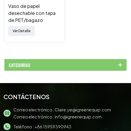
Vaso de papel
desechable con tapa
de PET/bagazo
Ver Detalle
CATEGORÍAS
CONTÁCTENOS
Correo electrónico :
Claire.ye@igreenequip.com
Correo electrónico :
info@igreenequip.com
Teléfono :
+86 15959390943