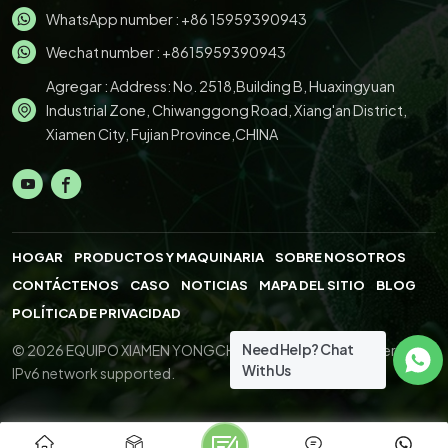
WhatsApp number :
+86 15959390943
Wechat number : +8615959390943
Agregar : Address: No. 2518,Building B, Huaxingyuan
Industrial Zone, Chiwanggong Road, Xiang'an District,
Xiamen City, Fujian Province,CHINA
HOGAR
PRODUCTOS Y MAQUINARIA
SOBRE NOSOTROS
CONTÁCTENOS
CASO
NOTICIAS
MAPA DEL SITIO
BLOG
POLÍTICA DE PRIVACIDAD
Need Help? Chat
© 2026 EQUIPO XIAMEN YONGCHENG.,LTD. All Right Reserved.
With Us
IPv6 network supported.