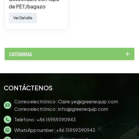
de PET/bagazo
Ver Detalle
CATEGORÍAS
CONTÁCTENOS
Correo electrónico :
Claire.ye@igreenequip.com
Correo electrónico :
info@igreenequip.com
Teléfono :
+86 15959390943
WhatsApp number :
+86 15959390943