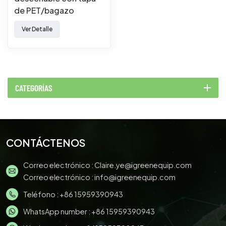
de PET/bagazo
Ver Detalle
CATEGORÍAS
CONTÁCTENOS
Correo electrónico :
Claire.ye@igreenequip.com
Correo electrónico :
info@igreenequip.com
Teléfono :
+86 15959390943
WhatsApp number :
+86 15959390943