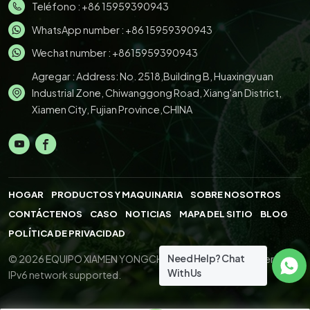
Teléfono :
+86 15959390943
WhatsApp number :
+86 15959390943
Wechat number : +8615959390943
Agregar : Address: No. 2518,Building B, Huaxingyuan
Industrial Zone, Chiwanggong Road, Xiang'an District,
Xiamen City, Fujian Province,CHINA
HOGAR
PRODUCTOS Y MAQUINARIA
SOBRE NOSOTROS
CONTÁCTENOS
CASO
NOTICIAS
MAPA DEL SITIO
BLOG
POLÍTICA DE PRIVACIDAD
Need Help? Chat
© 2026 EQUIPO XIAMEN YONGCHENG.,LTD. All Right Reserved.
With Us
IPv6 network supported.