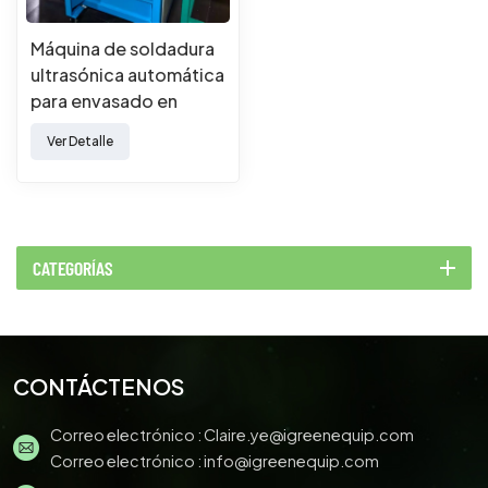
Máquina de soldadura
ultrasónica automática
para envasado en
blíster
Ver Detalle
CATEGORÍAS
CONTÁCTENOS
Correo electrónico :
Claire.ye@igreenequip.com
Correo electrónico :
info@igreenequip.com