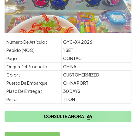
Número De Artículo :
GYC-XK 2026
Pedido (MOQ) :
1 SET
Pago :
CONTACT
Origen Del Producto :
CHINA
Color :
CUSTOMERMIZED
Puerto De Embarque :
CHINA PORT
Plazo De Entrega :
30 DAYS
Peso :
1 TON
CONSULTE AHORA